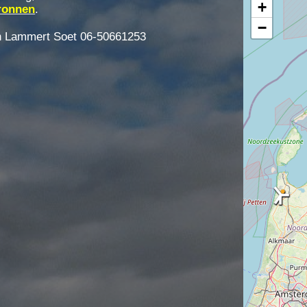
+
ronnen
.
−
an Lammert Soet 06-50661253