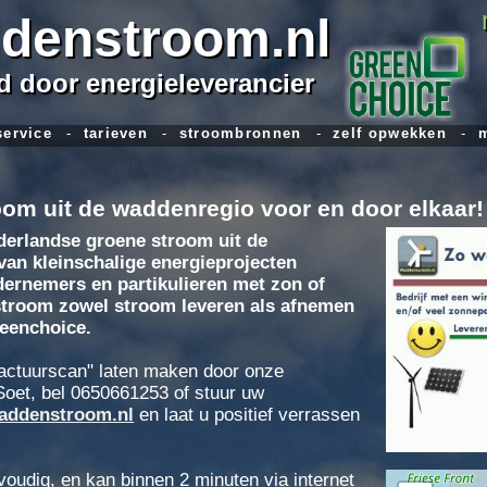
denstroom.nl
 door energieleverancier
service
-
tarieven
-
stroombronnen
-
zelf opwekken
-
m
om uit de waddenregio voor en door elkaar!
erlandse groene stroom uit de
an kleinschalige energieprojecten
ernemers en partikulieren met zon of
stroom zowel stroom leveren als afnemen
reenchoice.
"factuurscan" laten maken door onze
oet, bel 0650661253 of stuur uw
addenstroom.nl
en laat u positief verrassen
oudig, en kan binnen 2 minuten via internet