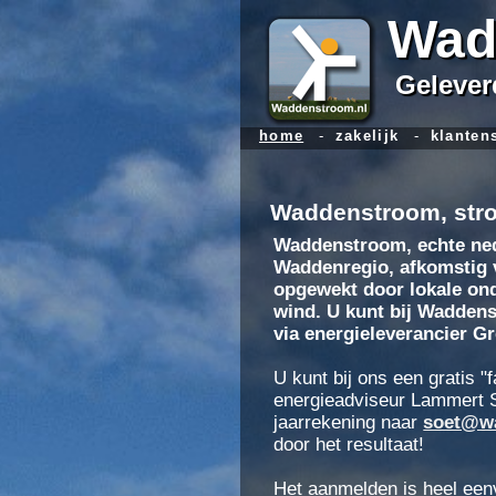
Wad
Geleverd
home
-
zakelijk
-
klanten
Waddenstroom, stro
Waddenstroom, echte ned
Waddenregio, afkomstig v
opgewekt door lokale ond
wind. U kunt bij Wadden
via energieleverancier G
U kunt bij ons een gratis 
energieadviseur Lammert S
jaarrekening naar
soet@w
door het resultaat!
Het aanmelden is heel eenv