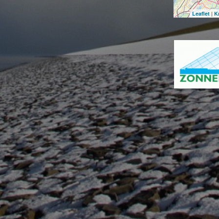
|
Leaflet
K