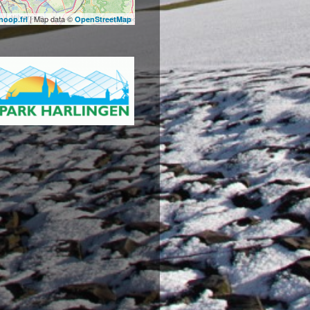
| Map data ©
noop.frl
OpenStreetMap