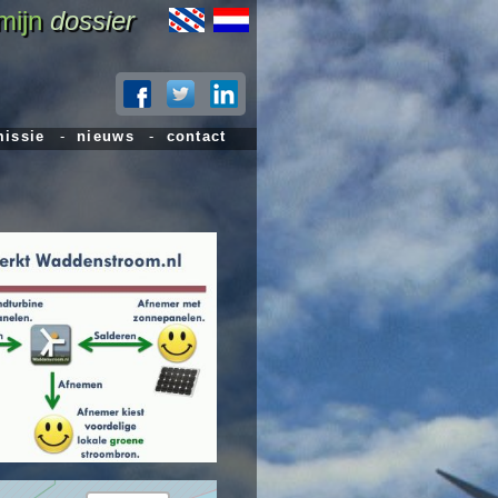
mijn
dossier
issie
-
nieuws
-
contact