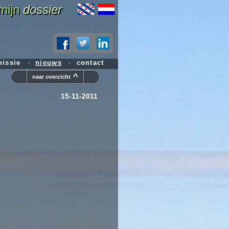
mijn
dossier
issie
-
nieuws
-
contact
<
^
>
naar overzicht
15-11-2011