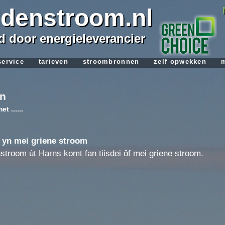
denstroom.nl
 door energieleverancier
service
-
tarieven
-
stroombronnen
-
zelf opwekken
-
m
an
 ......
 yn mei griene stroom
troom út Harns komt fan tiisdei ôf mei griene stroom.