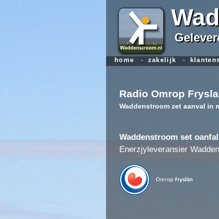
Wad
Geleverd
home
-
zakelijk
-
klanten
Radio Omrop Frysl
Waddenstroom zet aanval in met
Waddenstroom set oanfal
Enerzjyleveransier Waddens